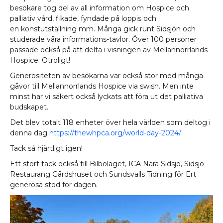
besökare tog del av all information om Hospice och
palliativ vård, fikade, fyndade på loppis och
Kontakta oss
en konstutställning mm. Många gick runt Sidsjön och
studerade våra informations-tavlor. Över 100 personer
passade också på att delta i visningen av Mellannorrlands
Hospice. Otroligt!
Generositeten av besökarna var också stor med många
gåvor till Mellannorrlands Hospice via swish. Men inte
minst har vi säkert också lyckats att föra ut det palliativa
budskapet.
Det blev totalt 118 enheter över hela världen som deltog i
denna dag
https://thewhpca.org/world-day-2024/
Tack så hjärtligt igen!
Ett stort tack också till Bilbolaget, ICA Nära Sidsjö, Sidsjö
Restaurang Gårdshuset och Sundsvalls Tidning för Ert
generösa stöd för dagen.