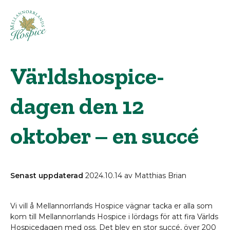
Sök
Världshospice-
efter:
dagen den 12
Om hospice
oktober – en succé
Organisationen
Senast uppdaterad
2024.10.14 av Matthias Brian
Utbildningar
Vi vill å Mellannorrlands Hospice vägnar tacka er alla som
kom till Mellannorrlands Hospice i lördags för att fira Världs
Aktuellt
Hospicedagen med oss. Det blev en stor succé, över 200