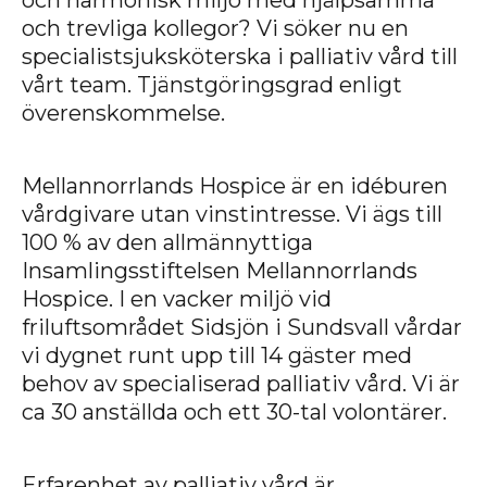
och harmonisk miljö med hjälpsamma
och trevliga kollegor? Vi söker nu en
specialistsjuksköterska i palliativ vård till
Kontakta oss
vårt team. Tjänstgöringsgrad enligt
överenskommelse.
1
Mellannorrlands Hospice är en idéburen
vårdgivare utan vinstintresse. Vi ägs till
100 % av den allmännyttiga
Insamlingsstiftelsen Mellannorrlands
Hospice. I en vacker miljö vid
friluftsområdet Sidsjön i Sundsvall vårdar
vi dygnet runt upp till 14 gäster med
behov av specialiserad palliativ vård. Vi är
ca 30 anställda och ett 30-tal volontärer.
1
Erfarenhet av palliativ vård är