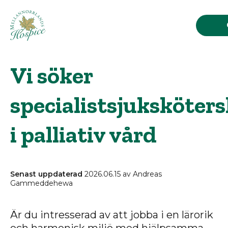
Sök
Vi söker
efter:
specialistsjuksköter
Om hospice
i palliativ vård
Organisationen
Senast uppdaterad
2026.06.15 av Andreas
Gammeddehewa
Utbildningar
Är du intresserad av att jobba i en lärorik
Aktuellt